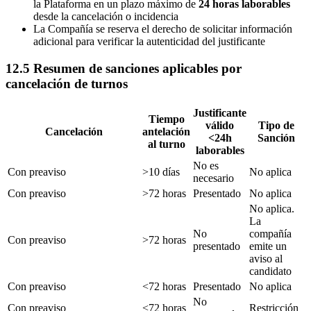
la Plataforma en un plazo máximo de
24 horas laborables
desde la cancelación o incidencia
La Compañía se reserva el derecho de solicitar información
adicional para verificar la autenticidad del justificante
12.5 Resumen de sanciones aplicables por
cancelación de turnos
Justificante
Tiempo
válido
Tipo de
Cancelación
antelación
<24h
Sanción
al turno
laborables
No es
Con preaviso
>10 días
No aplica
necesario
Con preaviso
>72 horas
Presentado
No aplica
No aplica.
La
No
compañía
Con preaviso
>72 horas
presentado
emite un
aviso al
candidato
Con preaviso
<72 horas
Presentado
No aplica
No
Con preaviso
<72 horas
Restricción