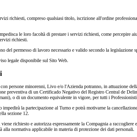
rvizi richiesti, compreso qualsiasi titolo, iscrizione all'ordine professio
mpedisca le loro facoltà di prestare i servizi richiesti, come percepire ai
vizi richiesti.
gono del permesso di lavoro necessario e valido secondo la legislazione 
Avviso legale disponibile sul Sito Web.
i
le con persone minorenni, Livo e/o l'Azienda potranno, in attuazione del
azione preventiva di un Certificado Negativo del Registro Central de De
 umani), o di un documento equivalente in vigore, per tutti i Professionisti
to impedirà la partecipazione al Turno e potrà motivarne la cancellazion
lla sezione 12.
i viene richiesto e autorizza espressamente la Compagnia a raccogliere e/
tà alla normativa applicabile in materia di protezione dei dati personali.