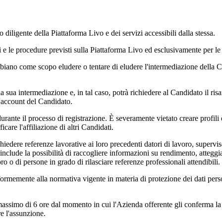
diligente della Piattaforma Livo e dei servizi accessibili dalla stessa.
 e le procedure previsti sulla Piattaforma Livo ed esclusivamente per le f
iano come scopo eludere o tentare di eludere l'intermediazione della C
sua intermediazione e, in tal caso, potrà richiedere al Candidato il risar
e l'account del Candidato.
durante il processo di registrazione. È severamente vietato creare profili 
icare l'affiliazione di altri Candidati.
dere referenze lavorative ai loro precedenti datori di lavoro, supervisori
ne include la possibilità di raccogliere informazioni su rendimento, atteg
oro o di persone in grado di rilasciare referenze professionali attendibili.
formemente alla normativa vigente in materia di protezione dei dati perso
massimo di 6 ore dal momento in cui l'Azienda offerente gli conferma la 
e l'assunzione.