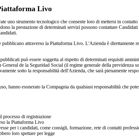
 Piattaforma Livo
te uno strumento tecnologico che consente loro di mettersi in contatto pe
dono la prestazione di determinati servizi possono contattare Candidati
andidati.
 pubblicano attraverso la Piattaforma Livo. L'Azienda è direttamente re
ubblicati può essere soggetta al rispetto di determinati requisiti ammini
General de la Seguridad Social (il regime generale della previdenza soci
usivamente sotto la responsabilità dell'Azienda, che sarà pienamente resp
o, hanno esonerato la Compagnia da qualsiasi responsabilità che potesse
il processo di registrazione
erso la Piattaforma Livo
esse per i candidati, come consigli, formazione, rete di contatti professi
ebbero loro spettare per legge