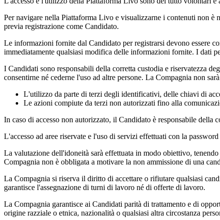
L'accesso e l'utilizzo della Piattaforma Livo sono del tutto volontari e
Per navigare nella Piattaforma Livo e visualizzarne i contenuti non è nec
previa registrazione come Candidato.
Le informazioni fornite dal Candidato per registrarsi devono essere co
immediatamente qualsiasi modifica delle informazioni fornite. I dati pe
I Candidati sono responsabili della corretta custodia e riservatezza deg
consentirne né cederne l'uso ad altre persone. La Compagnia non sarà
L'utilizzo da parte di terzi degli identificativi, delle chiavi di
Le azioni compiute da terzi non autorizzati fino alla comunicaz
In caso di accesso non autorizzato, il Candidato è responsabile della
L'accesso ad aree riservate e l'uso di servizi effettuati con la passwo
La valutazione dell'idoneità sarà effettuata in modo obiettivo, tenendo
Compagnia non è obbligata a motivare la non ammissione di una candidat
La Compagnia si riserva il diritto di accettare o rifiutare qualsiasi can
garantisce l'assegnazione di turni di lavoro né di offerte di lavoro.
La Compagnia garantisce ai Candidati parità di trattamento e di opportun
origine razziale o etnica, nazionalità o qualsiasi altra circostanza perso