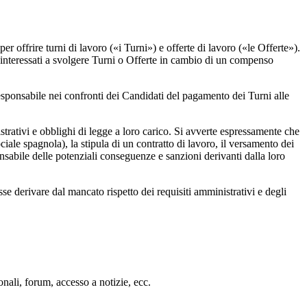
r offrire turni di lavoro («i Turni») e offerte di lavoro («le Offerte»).
 interessati a svolgere Turni o Offerte in cambio di un compenso
sponsabile nei confronti dei Candidati del pagamento dei Turni alle
strativi e obblighi di legge a loro carico. Si avverte espressamente che
ale spagnola), la stipula di un contratto di lavoro, il versamento dei
onsabile delle potenziali conseguenze e sanzioni derivanti dalla loro
 derivare dal mancato rispetto dei requisiti amministrativi e degli
onali, forum, accesso a notizie, ecc.